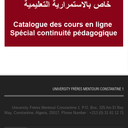
UNIVERSITY FRÈRES MENTOURI CONSTANTINE 1
University Frères Mentouri Constantine 1 P.O. Box, 325 Ain El Bey
Way, Constantine, Algeria, 25017, Phone Number : +213 (0) 31 81 12 71