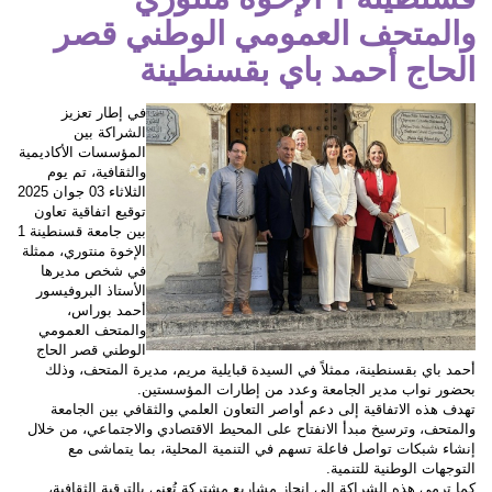
قسنطينة 1 الإخوة منتوري
والمتحف العمومي الوطني قصر
الحاج أحمد باي بقسنطينة
في إطار تعزيز
الشراكة بين
المؤسسات الأكاديمية
والثقافية، تم يوم
الثلاثاء 03 جوان 2025
توقيع اتفاقية تعاون
بين جامعة قسنطينة 1
الإخوة منتوري، ممثلة
في شخص مديرها
الأستاذ البروفيسور
أحمد بوراس،
والمتحف العمومي
الوطني قصر الحاج
أحمد باي بقسنطينة، ممثلاً في السيدة قبايلية مريم، مديرة المتحف، وذلك
بحضور نواب مدير الجامعة وعدد من إطارات المؤسستين.
تهدف هذه الاتفاقية إلى دعم أواصر التعاون العلمي والثقافي بين الجامعة
والمتحف، وترسيخ مبدأ الانفتاح على المحيط الاقتصادي والاجتماعي، من خلال
إنشاء شبكات تواصل فاعلة تسهم في التنمية المحلية، بما يتماشى مع
التوجهات الوطنية للتنمية.
كما ترمي هذه الشراكة إلى إنجاز مشاريع مشتركة تُعنى بالترقية الثقافية،