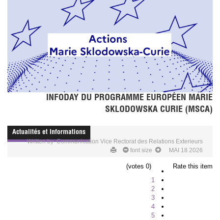
INFODAY DU PROGRAMME EUROPÉEN MARIE
SKLODOWSKA CURIE (MSCA)
Actualités et Informations
Written by
Communication Vice Rectorat des Relations Exterieurs
font size
MAI 18 2026
(0 votes)
Rate this item
1
2
3
4
5