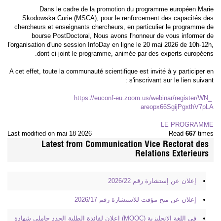
Dans le cadre de la promotion du programme européen Marie
Skodowska Curie (MSCA), pour le renforcement des capacités des
chercheurs et enseignants chercheurs, en particulier le programme de
bourse PostDoctoral, Nous avons l'honneur de vous informer de
l'organisation d'une session InfoDay en ligne le 20 mai 2026 de 10h-12h,
dont ci-joint le programme, animée par des experts européens.
A cet effet, toute la communauté scientifique est invité à y participer en
s'inscrivant sur le lien suivant :
https://euconf-eu.zoom.us/
webinar/register/WN_
areopx66SgijPgxthV7pLA
LE PROGRAMME
Last modified on mai 18 2026
Read
667
times
Latest from Communication Vice Rectorat des
Relations Exterieurs
إعلان عن إستشارة رقم 2026/22
إعلان عن منح مؤقت للاستشارة رقم 2026/17
في اللغة الانجليزية (MOOC) إعلان لفائدة الطلبة الجدد حاملي شهادة