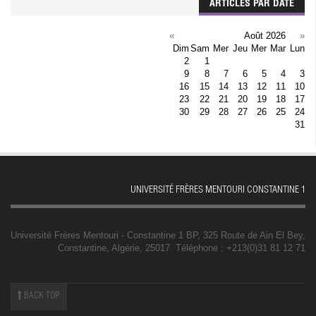
ARTICLES PAR DATE
»
Août 2026
«
Dim
Sam
Mer
Jeu
Mer
Mar
Lun
2
1
9
8
7
6
5
4
3
16
15
14
13
12
11
10
23
22
21
20
19
18
17
30
29
28
27
26
25
24
31
UNIVERSITÉ FRÈRES MENTOURI CONSTANTINE 1
Université Frères Mentouri - Constantine 1 BP, 325 Route de Ain El Bey,
Constantine, Algérie, 25017 Téléphone : +213(0)31 81 12 71
BACK TOP