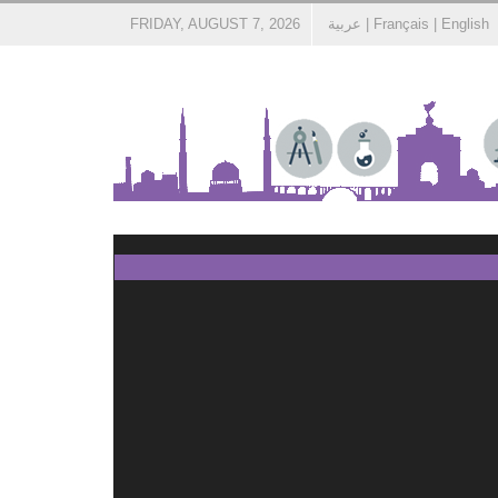
English
|
Français
|
عربية
FRIDAY, AUGUST 7, 2026