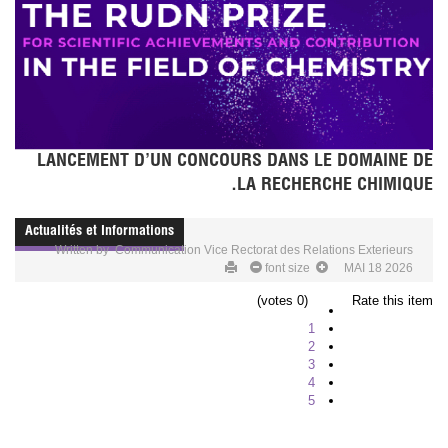
LANCEMENT D’UN CONCOURS DANS LE DOMAINE DE
LA RECHERCHE CHIMIQUE.
Actualités et Informations
Written by
Communication Vice Rectorat des Relations Exterieurs
font size
MAI 18 2026
(0 votes)
Rate this item
1
2
3
4
5