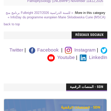
Pathophysiology (1NCBMHP) November 11&12,2026
More in this category:
« للسنة الدراسية 2027/2026 Fulbright برنامج منح
InfoDay du programme européen Marie Sklodowska Curie (MSCA) »
back to top
RÉSEAUX SOCIAUX
Twitter
|
Facebook
|
Instagram
|
Youtube
|
LinkedIn
SDN - المنصات الرقمية