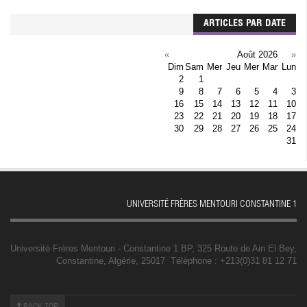
ARTICLES PAR DATE
»
Août 2026
«
Dim
Sam
Mer
Jeu
Mer
Mar
Lun
2
1
9
8
7
6
5
4
3
16
15
14
13
12
11
10
23
22
21
20
19
18
17
30
29
28
27
26
25
24
31
UNIVERSITÉ FRÈRES MENTOURI CONSTANTINE 1
Université Frères Mentouri - Constantine 1 BP, 325 Route de Ain El Bey,
Constantine, Algérie, 25017 Téléphone : +213(0)31 81 12 71