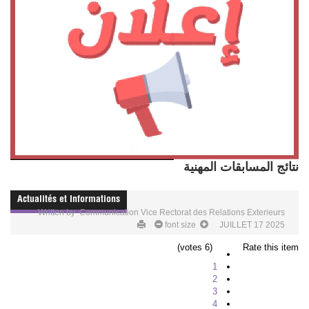
نتائج المسابقات المهنية
Actualités et Informations
Written by
Communication Vice Rectorat des Relations Exterieurs
font size
JUILLET 17 2025
(6 votes)
Rate this item
1
2
3
4