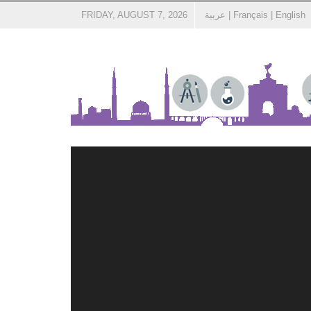
English
|
Français
|
عربية
FRIDAY, AUGUST 7, 2026