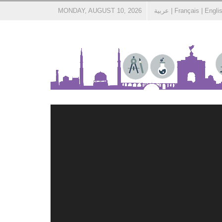
Engli
|
Français
|
عربية
MONDAY, AUGUST 10, 2026